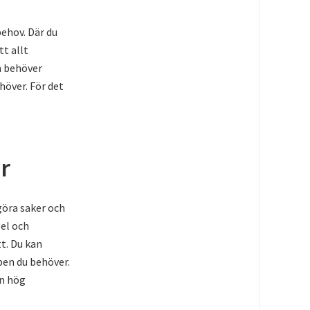
behov. Där du
tt allt
m behöver
höver. För det
r
 göra saker och
gel och
tt. Du kan
pen du behöver.
en hög