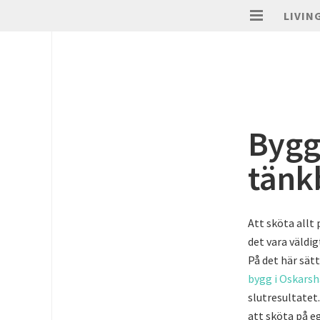
LIVIN
Bygg
tänk
Att sköta allt 
det vara väldig
På det här sät
bygg i Oskars
slutresultatet
att sköta på e