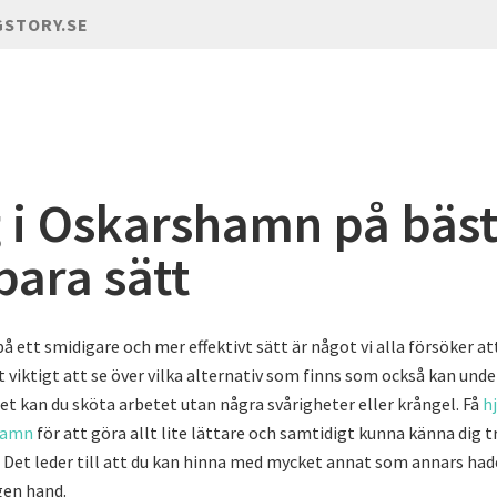
GSTORY.SE
 i Oskarshamn på bäs
bara sätt
på ett smidigare och mer effektivt sätt är något vi alla försöker at
t viktigt att se över vilka alternativ som finns som också kan unde
tet kan du sköta arbetet utan några svårigheter eller krångel. Få
h
hamn
för att göra allt lite lättare och samtidigt kunna känna dig 
. Det leder till att du kan hinna med mycket annat som annars hade
gen hand.