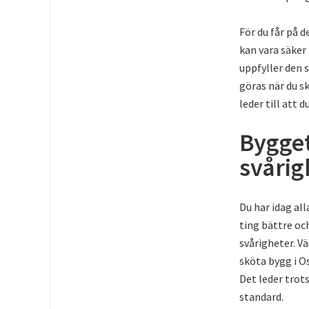
För du får på d
kan vara säker 
uppfyller den 
göras när du sk
leder till att 
Bygget
svårig
Du har idag all
ting bättre oc
svårigheter. Vä
sköta bygg i O
Det leder trots 
standard.