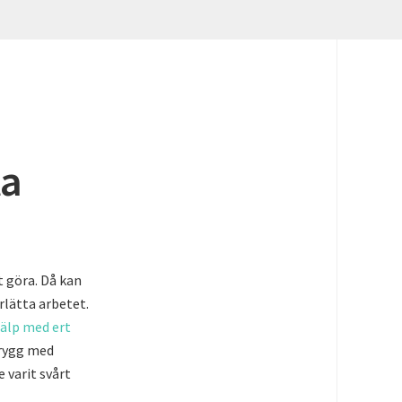
ta
t göra. Då kan
rlätta arbetet.
jälp med ert
trygg med
 varit svårt