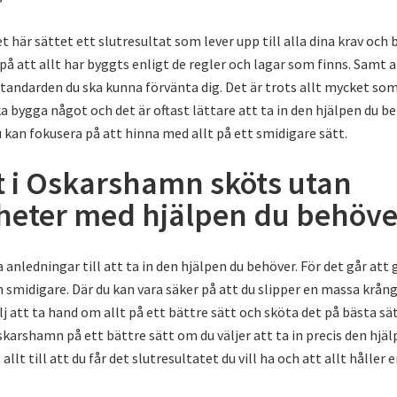
et här sättet ett slutresultat som lever upp till alla dina krav och 
på att allt har byggts enligt de regler och lagar som finns. Samt a
standarden du ska kunna förvänta dig. Det är trots allt mycket so
a bygga något och det är oftast lättare att ta in den hjälpen du be
du kan fokusera på att hinna med allt på ett smidigare sätt.
 i Oskarshamn sköts utan
heter med hjälpen du behöve
a anledningar till att ta in den hjälpen du behöver. För det går att
h smidigare. Där du kan vara säker på att du slipper en massa krån
lj att ta hand om allt på ett bättre sätt och sköta det på bästa sä
skarshamn på ett bättre sätt om du väljer att ta in precis den hjäl
allt till att du får det slutresultatet du vill ha och att allt håller 